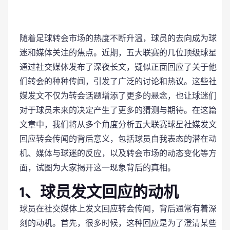
随着足球转会市场的热度不断升温，球员的去向成为球
迷和媒体关注的焦点。近期，五大联赛的几位顶级球星
通过社交媒体发布了深夜长文，疑似正面回应了关于他
们转会的种种传闻，引发了广泛的讨论和热议。这些社
媒发文不仅为转会话题增添了更多的悬念，也让球迷们
对于球员未来的决定产生了更多的猜测与期待。在这篇
文章中，我们将从多个角度分析五大联赛球星社媒发文
回应转会传闻的背后意义，包括球员自我表态的潜在动
机、媒体与球迷的反应，以及转会市场的动态变化等方
面，试图为大家揭开这一现象背后的真相。
1、球员发文回应的动机
球员在社交媒体上发文回应转会传闻，背后通常有着深
刻的动机。首先，很多时候，这种回应是为了澄清某些