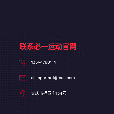
联系必一运动官网
13594780114
allimportant@mac.com
安庆市拒意庄134号