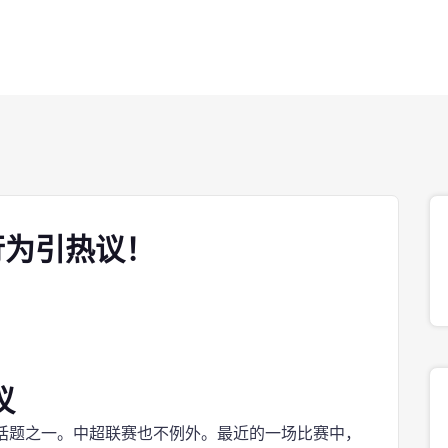
行为引热议！
议
话题之一。中超联赛也不例外。最近的一场比赛中，