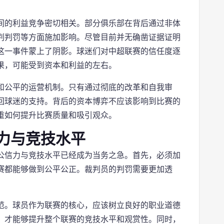
间的利益竞争密切相关。部分俱乐部在背后通过非体
判判罚等方面施加影响。尽管目前并无确凿证据证明
这一事件蒙上了阴影。球迷们对中超联赛的信任度逐
果，可能受到资本和利益的左右。
和公平的运营机制。只有通过彻底的改革和自我审
回球迷的支持。背后的资本博弈不应该影响到比赛的
重如何提升比赛质量和吸引观众。
力与竞技水平
公信力与竞技水平已经成为当务之急。首先，必须加
赛都能够做到公平公正。裁判员的判罚需要更加透
。
范。球员作为联赛的核心，应该树立良好的职业道德
，才能够提升整个联赛的竞技水平和观赏性。同时，