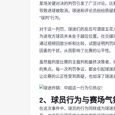
某场关键对决的判罚引发了广泛讨论。比
导致进球被取消。球迷和评论员纷纷质疑
“误判”行为。
对于这一判罚，球迷们的反应可谓是五花
为进攻方球员并未处于越位位置。社交媒
通过视频回放分析和比较，试图证明判罚
因素的干扰，从而影响了比赛的公平性。
虽然裁判是比赛的主裁判和最终决策者，
的焦点。每一次判罚争议，都会引起球迷
让比赛的公正性受到质疑，也加深了球迷
2、球员行为与赛场气
在这次事件中，球员的行为同样成为球迷