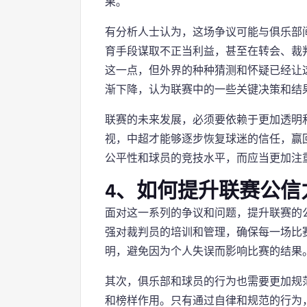
果。
有分析人士认为，这场争议可能与俱乐部
育手段谋取不正当利益，甚至在转会、裁
这一点，但外界的种种猜测和怀疑已经让
渐下降，认为联赛中的一些关键决策和结
联赛的未来发展，必须要依赖于更加透明
视，中超才能够逐步恢复球迷的信任，赢
公平性和球员的竞技水平，而应当更加注
4、如何提升联赛公信
面对这一系列的争议和问题，提升联赛的
强对裁判员的培训和管理，确保每一场比
明，避免因为个人失误而影响比赛的结果
其次，俱乐部和球员的行为也需要更加规
和榜样作用。只有通过自律和规范的行为