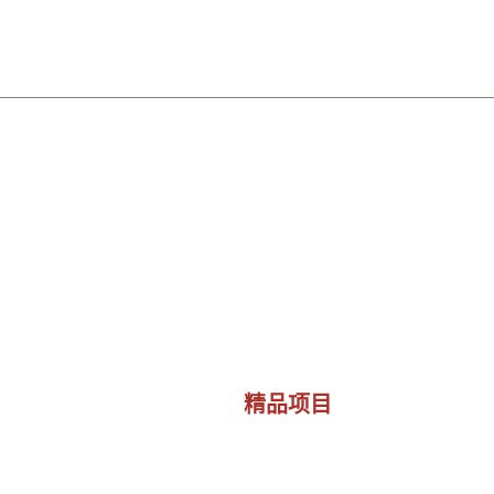
知道必一运动
精品项目
资讯中心
企业
精品项目
首页
精品项目