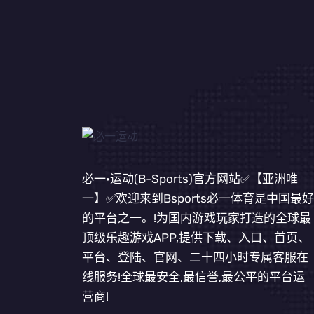
必一·运动(B-Sports)官方网站✅【亚洲唯
一】✅欢迎来到Bsports必一体育是中国最好
的平台之一。!为国内游戏玩家打造的全球最
顶级乐趣游戏APP,提供下载、入口、首页、
平台、登陆、官网、二十四小时专属客服在
线服务!全球最安全,最信誉,最公平的平台运
营商!