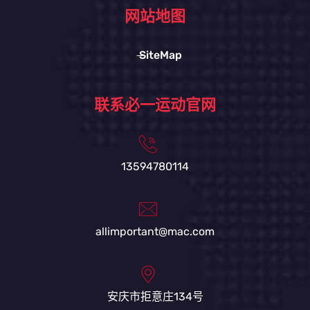
网站地图
SiteMap
联系必一运动官网
13594780114
allimportant@mac.com
安庆市拒意庄134号