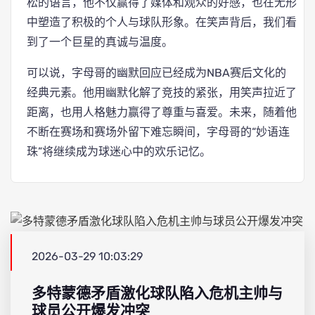
松的语言，他不仅赢得了媒体和观众的好感，也在无形
中塑造了积极的个人与球队形象。在笑声背后，我们看
到了一个巨星的真诚与温度。
可以说，字母哥的幽默回应已经成为NBA赛后文化的
经典元素。他用幽默化解了竞技的紧张，用笑声拉近了
距离，也用人格魅力赢得了尊重与喜爱。未来，随着他
不断在赛场和赛场外留下难忘瞬间，字母哥的“妙语连
珠”将继续成为球迷心中的欢乐记忆。
2026-03-29 10:03:29
多特蒙德矛盾激化球队陷入危机主帅与
球员公开爆发冲突