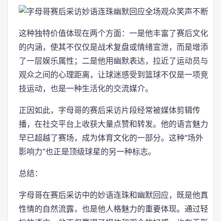
这种独特价值体现在两个方面：一是他丰富了赛后文化
的内涵，使其不仅仅是战术复盘或情绪宣泄，而是增添
了一层娱乐属性；二是他用幽默表达，拉近了运动员与
观众之间的心理距离，让球迷感受到篮球不仅是一项竞
技运动，也是一种生活化的交流媒介。
正因如此，字母哥的赛后采访片段经常被媒体剪辑传
播，在社交平台上收获大量点赞和转发。他的语言魅力
早已超越了赛场，成为体育文化的一部分。这种“场外
影响力”也正是顶级球星的另一种标志。
总结：
字母哥在赛后采访中的妙语连珠和幽默回应，既是他真
性情的自然流露，也是他人格魅力的重要体现。通过轻