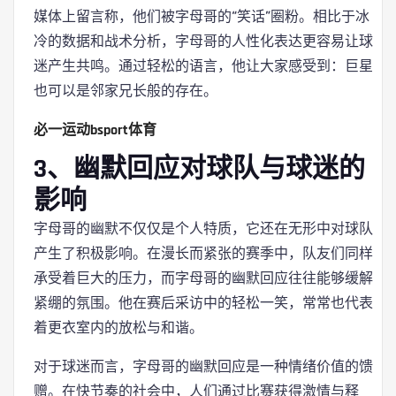
媒体上留言称，他们被字母哥的“笑话”圈粉。相比于冰
冷的数据和战术分析，字母哥的人性化表达更容易让球
迷产生共鸣。通过轻松的语言，他让大家感受到：巨星
也可以是邻家兄长般的存在。
必一运动bsport体育
3、幽默回应对球队与球迷的
影响
字母哥的幽默不仅仅是个人特质，它还在无形中对球队
产生了积极影响。在漫长而紧张的赛季中，队友们同样
承受着巨大的压力，而字母哥的幽默回应往往能够缓解
紧绷的氛围。他在赛后采访中的轻松一笑，常常也代表
着更衣室内的放松与和谐。
对于球迷而言，字母哥的幽默回应是一种情绪价值的馈
赠。在快节奏的社会中，人们通过比赛获得激情与释