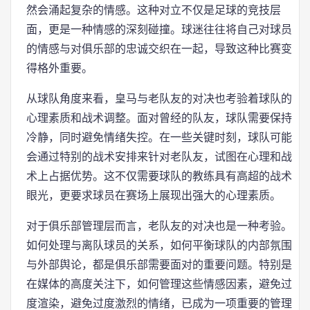
然会涌起复杂的情感。这种对立不仅是足球的竞技层
面，更是一种情感的深刻碰撞。球迷往往将自己对球员
的情感与对俱乐部的忠诚交织在一起，导致这种比赛变
得格外重要。
从球队角度来看，皇马与老队友的对决也考验着球队的
心理素质和战术调整。面对曾经的队友，球队需要保持
冷静，同时避免情绪失控。在一些关键时刻，球队可能
会通过特别的战术安排来针对老队友，试图在心理和战
术上占据优势。这不仅需要球队的教练具有高超的战术
眼光，更要求球员在赛场上展现出强大的心理素质。
对于俱乐部管理层而言，老队友的对决也是一种考验。
如何处理与离队球员的关系，如何平衡球队的内部氛围
与外部舆论，都是俱乐部需要面对的重要问题。特别是
在媒体的高度关注下，如何管理这些情感因素，避免过
度渲染，避免过度激烈的情绪，已成为一项重要的管理