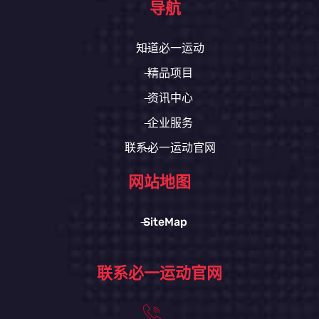
导航
知道必一运动
精品项目
资讯中心
企业服务
联系必一运动官网
网站地图
SiteMap
联系必一运动官网