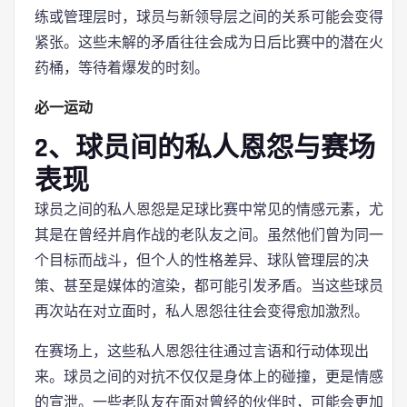
练或管理层时，球员与新领导层之间的关系可能会变得
紧张。这些未解的矛盾往往会成为日后比赛中的潜在火
药桶，等待着爆发的时刻。
必一运动
2、球员间的私人恩怨与赛场
表现
球员之间的私人恩怨是足球比赛中常见的情感元素，尤
其是在曾经并肩作战的老队友之间。虽然他们曾为同一
个目标而战斗，但个人的性格差异、球队管理层的决
策、甚至是媒体的渲染，都可能引发矛盾。当这些球员
再次站在对立面时，私人恩怨往往会变得愈加激烈。
在赛场上，这些私人恩怨往往通过言语和行动体现出
来。球员之间的对抗不仅仅是身体上的碰撞，更是情感
的宣泄。一些老队友在面对曾经的伙伴时，可能会更加