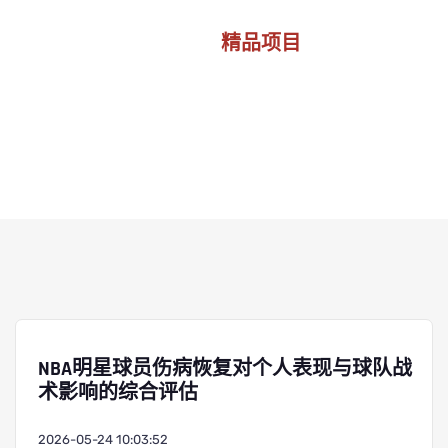
精品项目
首页
精品项目
NBA明星球员伤病恢复对个人表现与球队战
术影响的综合评估
2026-05-24 10:03:52