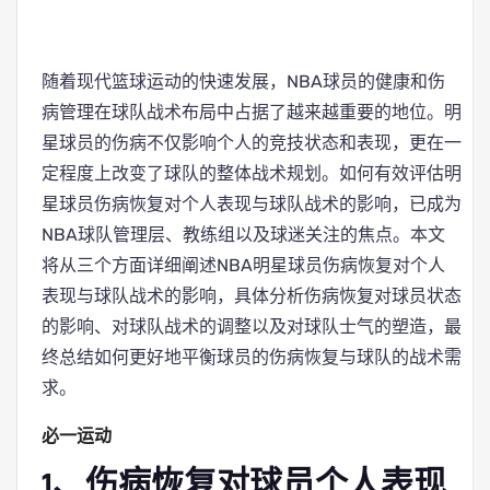
随着现代篮球运动的快速发展，NBA球员的健康和伤
病管理在球队战术布局中占据了越来越重要的地位。明
星球员的伤病不仅影响个人的竞技状态和表现，更在一
定程度上改变了球队的整体战术规划。如何有效评估明
星球员伤病恢复对个人表现与球队战术的影响，已成为
NBA球队管理层、教练组以及球迷关注的焦点。本文
将从三个方面详细阐述NBA明星球员伤病恢复对个人
表现与球队战术的影响，具体分析伤病恢复对球员状态
的影响、对球队战术的调整以及对球队士气的塑造，最
终总结如何更好地平衡球员的伤病恢复与球队的战术需
求。
必一运动
1、伤病恢复对球员个人表现