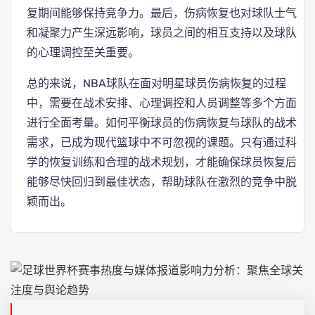
复期间能够保持竞争力。最后，伤病恢复也对球队士气
和凝聚力产生深远影响，球员之间的相互支持以及球队
的心理调控至关重要。
总的来说，NBA球队在面对明星球员伤病恢复的过程
中，需要在战术安排、心理调控和人员调整等多个方面
进行全面考量。如何平衡球员的伤病恢复与球队的战术
需求，已成为现代篮球中不可忽视的课题。只有通过科
学的恢复训练和合理的战术规划，才能确保球员恢复后
能够尽快回归到最佳状态，帮助球队在激烈的竞争中脱
颖而出。